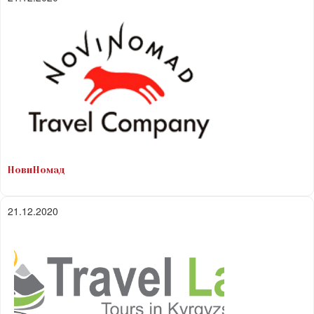
НовиНомад
21.12.2020