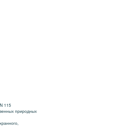
 N 115
твенных природных
хранного,