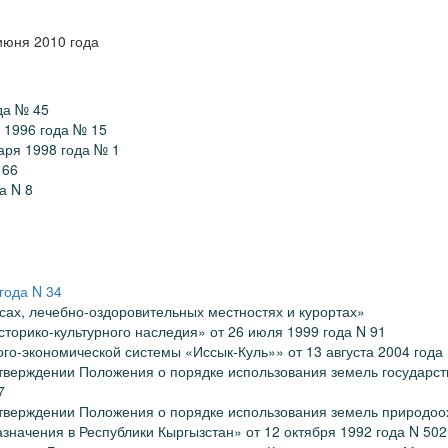
июня 2010 года
да № 45
я 1996 года № 15
варя 1998 года № 1
 66
а N 8
 года N 34
сах, лечебно-оздоровительных местностях и курортах»
торико-культурного наследия» от 26 июля 1999 года N 91
го-экономической системы «Иссык-Куль»» от 13 августа 2004 года
тверждении Положения о порядке использования земель государс
7
тверждении Положения о порядке использования земель природоо
азначения в Республики Кыргызстан» от 12 октября 1992 года N 502