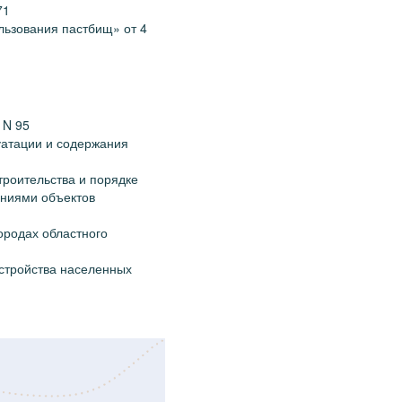
71
льзования пастбищ» от 4
 N 95
уатации и содержания
троительства и порядке
ениями объектов
ородах областного
устройства населенных